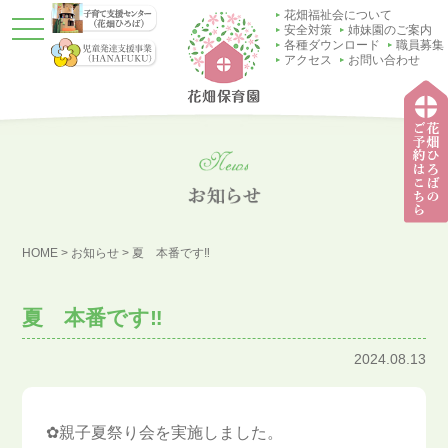
花畑福祉会について
t
安全対策
姉妹園のご案内
o
各種ダウンロード
職員募集
g
アクセス
お問い合わせ
g
l
e
n
a
v
i
g
a
t
子育
i
て支
o
HOME
>
お知らせ
>
夏 本番です‼
援セ
n
ンタ
ー
（花
夏 本番です‼
畑ひ
ろ
ば）
2024.08.13
✿親子夏祭り会を実施しました。