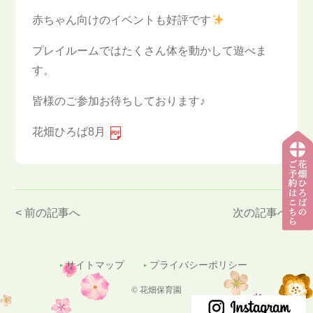
赤ちゃん向けのイベントも好評です
プレイルームではたくさん体を動かして遊べま
す。
皆様のご参加お待ちしております♪
花畑ひろば8月
< 前の記事へ
次の記事へ >
子育
て支
援セ
サイトマップ
プライバシーポリシー
ンタ
ー
© 花畑保育園
（花
畑ひ