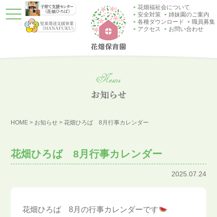
花畑福祉会について
t
安全対策
姉妹園のご案内
o
各種ダウンロード
職員募集
g
アクセス
お問い合わせ
g
l
e
n
a
v
i
g
a
t
i
o
HOME
>
お知らせ
>
花畑ひろば 8月行事カレンダー
n
花畑ひろば 8月行事カレンダー
2025.07.24
花畑ひろば 8月の行事カレンダーです