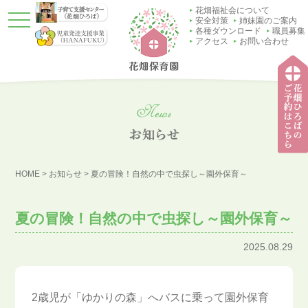
花畑福祉会について
t
安全対策
姉妹園のご案内
o
各種ダウンロード
職員募集
g
アクセス
お問い合わせ
g
l
e
n
a
v
i
g
a
t
子育
i
て支
o
HOME
>
お知らせ
>
夏の冒険！自然の中で虫探し～園外保育～
援セ
n
ンタ
ー
（花
夏の冒険！自然の中で虫探し～園外保育～
畑ひ
ろ
ば）
2025.08.29
2歳児が「ゆかりの森」へバスに乗って園外保育