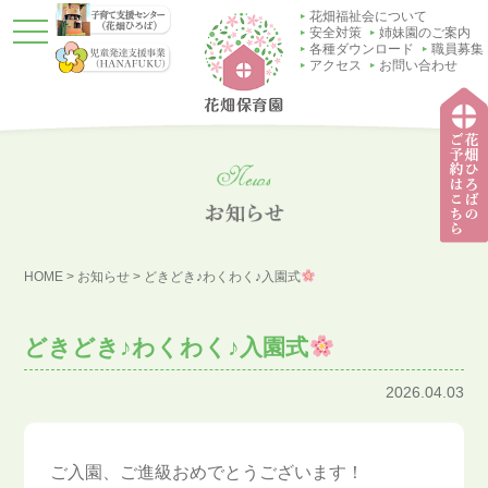
花畑福祉会について
t
安全対策
姉妹園のご案内
o
各種ダウンロード
職員募集
g
アクセス
お問い合わせ
g
l
e
n
a
v
i
g
a
t
子育
i
て支
o
HOME
>
お知らせ
>
どきどき♪わくわく♪入園式
援セ
n
ンタ
ー
（花
どきどき♪わくわく♪入園式
畑ひ
ろ
ば）
2026.04.03
ご入園、ご進級おめでとうございます！