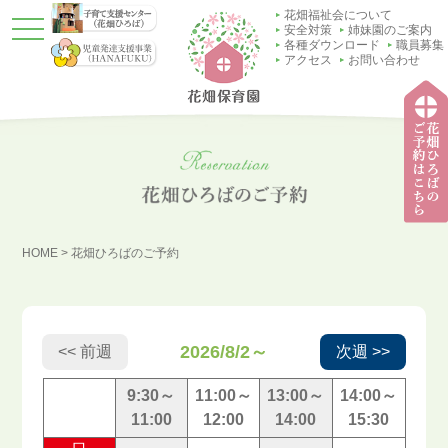
花畑福祉会について
t
安全対策
姉妹園のご案内
o
各種ダウンロード
職員募集
g
アクセス
お問い合わせ
g
l
e
n
a
v
i
g
a
t
子育
i
て支
o
HOME
>
花畑ひろばのご予約
援セ
n
ンタ
ー
（花
畑ひ
ろ
2026/8/2～
<< 前週
次週 >>
ば）
9:30～
11:00～
13:00～
14:00～
11:00
12:00
14:00
15:30