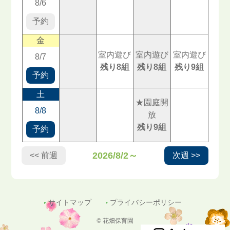
8/6
予約
金
室内遊び
室内遊び
室内遊び
8/7
残り8組
残り8組
残り9組
予約
土
★園庭開
8/8
放
残り9組
予約
2026/8/2～
<< 前週
次週 >>
サイトマップ
プライバシーポリシー
© 花畑保育園