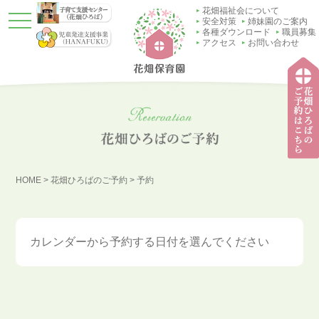
花畑福祉会について
t
安全対策
姉妹園のご案内
o
各種ダウンロード
職員募集
g
アクセス
お問い合わせ
g
l
e
n
a
v
i
g
a
t
子育
i
て支
o
HOME
>
花畑ひろばのご予約
>
予約
援セ
n
ンタ
ー
（花
畑ひ
カレンダーから予約する日付を選んでください
ろ
ば）