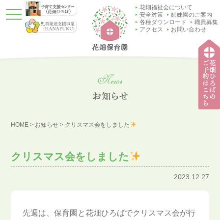
花畑福祉会について
t
安全対策
姉妹園のご案内
o
各種ダウンロード
職員募集
g
アクセス
お問い合わせ
g
l
e
n
a
v
i
g
a
t
子育
i
て支
o
HOME
>
お知らせ
>
クリスマス会をしました
援セ
n
ンタ
ー
（花
クリスマス会をしました
畑ひ
ろ
ば）
2023.12.27
先週は、保育園と花畑ひろばでクリスマス会が行