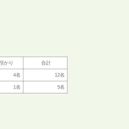
預かり
合計
4名
12名
1名
5名