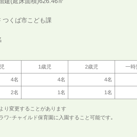
建(延床面積)626.46㎡
 つくば市こども課
名
歳児
1歳児
2歳児
一時
4名
4名
4名
2名
1名
1名
より変更することがあります
ラワｰチャイルド保育園に入園すること可能です｡