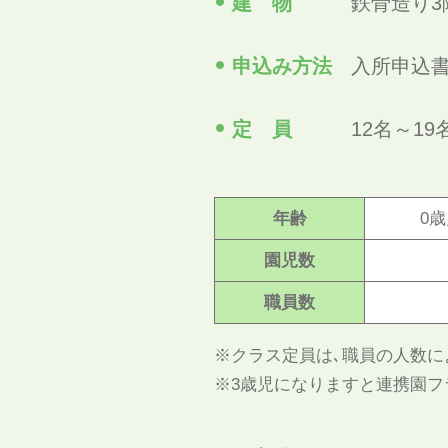
建 物
鉄骨造り3階
申込み方法
入所申込書
定 員
12名～19
年齢
0
園児数
職員数
※クラス定員は､職員の人数に
※3歳児になりますと連携園フ