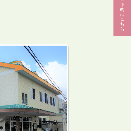
子育て
支援セ
ンター
（花畑
ひろ
ば）