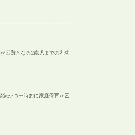
育が困難となる2歳児までの乳幼
､緊急かつ一時的に家庭保育が困