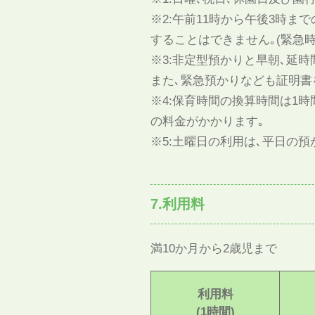
※2:午前11時から午後3時ま
することはできません｡(緊急時
※3:非定型預かりと早朝､延
また､緊急預かりなども証明書
※4:保育時間の換算時間は1時間
の料金がかかります｡
※5:土曜日の利用は､平日の
7.利用料
満10か月から2歳児まで
利用料
(1時間)