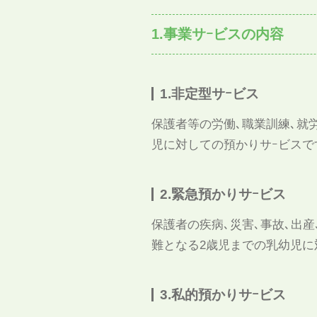
1.事業サｰビスの内容
1.非定型サｰビス
保護者等の労働､職業訓練､就
児に対しての預かりサｰビスで
2.緊急預かりサｰビス
保護者の疾病､災害､事故､出
難となる2歳児までの乳幼児に
3.私的預かりサｰビス