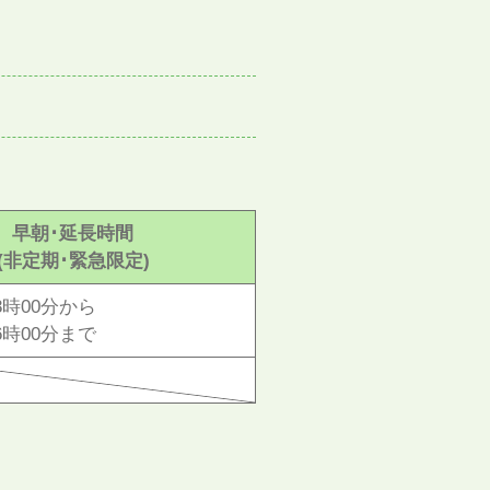
早朝･延長時間
(非定期･緊急限定)
時00分から
時00分まで