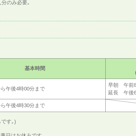
人分のみ必要｡
基本時間
早朝 午前8
から午後4時00分まで
延長 午後6
から午後4時30分まで
です｡)
行事日はお休みです｡