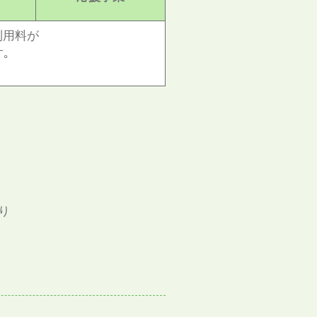
利用料が
す｡
り