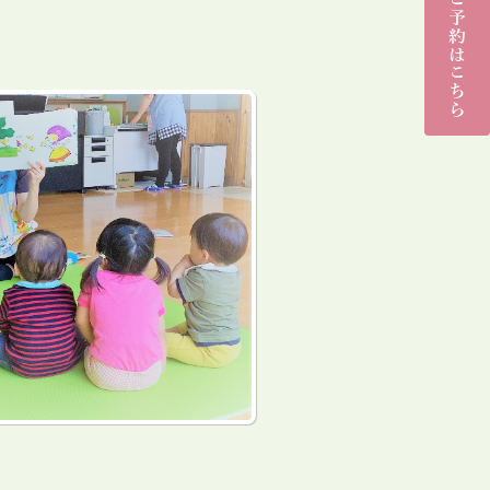
子育て
支援セ
ンター
（花畑
ひろ
ば）