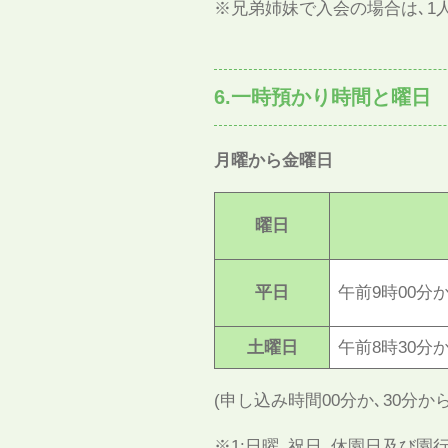
※兄弟姉妹で入会の場合は､1
6.一時預かり時間と曜日
月曜から金曜日
曜日
平日
午前9時00分
土曜日
午前8時30分
(申し込み時間00分か､30分から
※1:日曜､祝日､休園日及び園