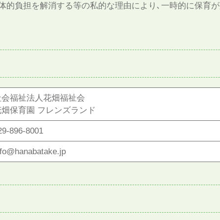
体的負担を解消する等の私的な理由により､一時的に保育が
社会福祉法人花畑福祉会
花畑保育園 フレンズランド
29-896-8001
nfo@hanabatake.jp