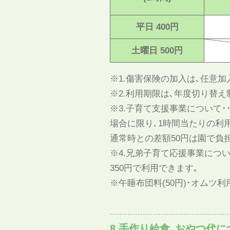
平日 400円
土曜日 500円
※1.傷害保険の加入は､任意加入に
※2.利用期限は､年度切り替え
※3.子育て支援事業について･
場合に限り､1時間当たりの利用
通常時との差額50円は園で負
※4.兄弟子育て応援事業につ
350円で利用できます｡
※午睡布団料(50円)･オムツ利
8.手作り給食､おやつ代に