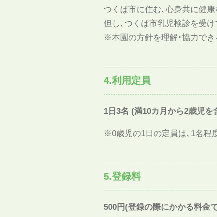
つくば市に住む､心身共に健康
但し､つくば市乳児検診を受け
※本園の方針を理解･協力でき
4.利用定員
1日3名 (満10カ月から2歳児を
※0歳児の1日の定員は､1名程
5.登録料
500円(登録の際にかかる料金で