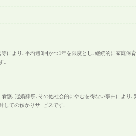
労等により､平均週3回かつ1年を限度とし､継続的に家庭保
す｡
産､看護､冠婚葬祭､その他社会的にやむを得ない事由により
対しての預かりサｰビスです｡