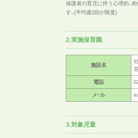
保護者の育児に伴う心理的､肉
す｡(平均週2回が限度)
2.実施保育園
施設名
電話
0
メｰル
i
3.対象児童